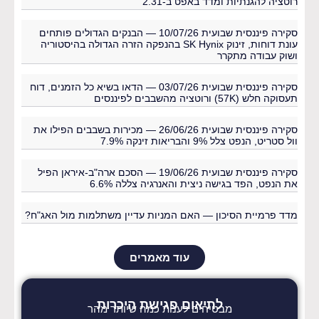
רוטציה להגנתיות ומדד באפט ב-2.31
סקירה פיננסית שבועית 10/07/26 — הבנקים הגדולים פותחים
עונת דוחות, זינוק SK Hynix בהנפקה הזרה הגדולה בהיסטוריה
ושוק עבודה מתקרר
סקירה פיננסית שבועית 03/07/26 — הדאו בשיא כל הזמנים, דוח
תעסוקה חלש (57K) ורוטציה מהשבבים לפיננסים
סקירה פיננסית שבועית 26/06/26 — מכירות בשבבים הפילו את
וול סטריט, הנפט צלל 9% והבריאות זינקה 7.9%
סקירה פיננסית שבועית 19/06/26 — הסכם ארה"ב-איראן הפיל
את הנפט, הפד בגישה ניצית והאנרגיה צללה 6.6%
מדד פרמיית הסיכון — האם המניות עדיין משתלמות מול האג"ח?
עוד מאמרים
לתיאום פגישת היכרות
מבטיחים לענות כמה שיותר מהר