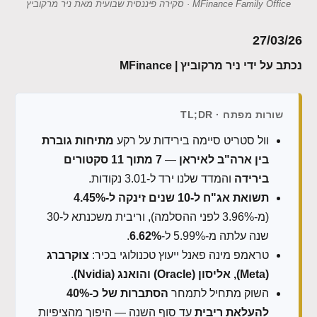
MFinance Family Office · סקירה פיננסית שבועית מאת ניר מרקוביץ
27/03/26
נכתב על ידי ניר מרקוביץ | MFinance
שורות מפתח · TL;DR
וול סטריט סיימה בירידות על רקע
מתיחות גוברת
בין ארה"ב לאיראן
—
7 מתוך 11 סקטורים
בירידה
והמדד שלנו ירד ל-3.01 נקודות.
תשואת אג"ח ל-10 שנים זינקה ל-4.45%
(מ-3.96% לפני ההסלמה), וריבית משכנתא ל-30
שנה עלתה מ-5.99% ל-
6.62%
.
טראמפ מינה פאנל ייעוץ טכנולוגי בכיר:
צוקרברג
(Meta), אליסון (Oracle) והואנג (Nvidia)
.
השוק מתחיל לתמחר
הסתברות של כ-40%
להעלאת ריבית
עד סוף השנה — היפוך מהציפיות