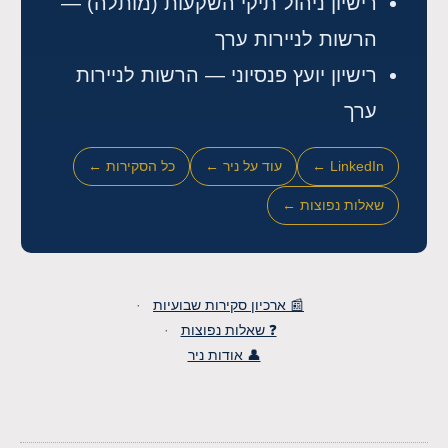
רישיון ניהול תיקי השקעות (מותלה) —
הרשות לניירות ערך
רישיון יועץ פנסיוני — הרשות לניירות
ערך
LinkedIn ←
עוד על ניר ←
כל הסקירות ←
שאלות נפוצות ←
📰 ארכיון סקירות שבועיות
·
❓ שאלות נפוצות
·
👤 אודות ניר