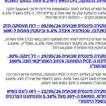
19% בהנפקה, CPI הואץ ל-4.2% והפד במוקד השבוע
וול סטריט בעליות לאחר התאוששות מירידות חדות: SpaceX זינקה
19% בהנפקת ענק על שווי מעל 2 טריליון דולר, ה-CPI הואץ ל-4.2%
ובשבוע הקרוב — החלטת ריבית של הפד.
סקירה פיננסית שבועית 05/06/26 — דוח תעסוקה חזק
(172K), טכנולוגיה איבדה 5.4% וביטקוין מתחת ל-60K
וול סטריט בירידות לאחר דוח תעסוקה חזק במאי (172 אלף משרות,
אבטלה 4.3%). סקטור הטכנולוגיה איבד 5.4%, נאסד"ק -4.68%
וביטקוין צנח מתחת ל-60,000 דולר.
סקירה פיננסית שבועית 29/05/26 — דל זינקה 30%,
ליבת ה-PCE התמתנה והחוב האמריקאי חצה 100%
מהתמ"ג
וול סטריט בעליות: ליבת ה-PCE התמתנה, מתיחות איראן התרככה
ומניית Dell זינקה מעל 30%. החוב הלאומי של ארה"ב חצה 100%
מהתמ"ג ותשואת ה-30Y בשיא מאז 2007.
סקירה פיננסית שבועית 22/05/26 — דאו ג'ונס בשיא
חדש, תשואת ה-30Y מעל 5.18% וסנטימנט הצרכנים
בשפל היסטורי