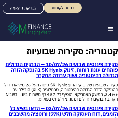
כניסת לקוחות
לבדיקת התאמה
קטגוריה:
סקירות שבועיות
סקירה פיננסית שבועית 10/07/26 — הבנקים הגדולים
פותחים עונת דוחות, זינוק SK Hynix בהנפקה הזרה
הגדולה בהיסטוריה ושוק עבודה מתקרר
סקירה שבועית של שוקי ההון: SK Hynix גייסה מעל 26 מיליארד דולר
בהנפקה הזרה הגדולה בהיסטוריה, טכנולוגיה (XLK) הובילה עם
+3.4%, המשק האמריקאי הוסיף רק 57 אלף משרות ביוני, ובשבוע
הקרוב הבנקים הגדולים ונתוני CPI/PPI בפוקוס.
סקירה פיננסית שבועית 03/07/26 — הדאו בשיא כל
הזמנים, דוח תעסוקה חלש (57K) ורוטציה מהשבבים