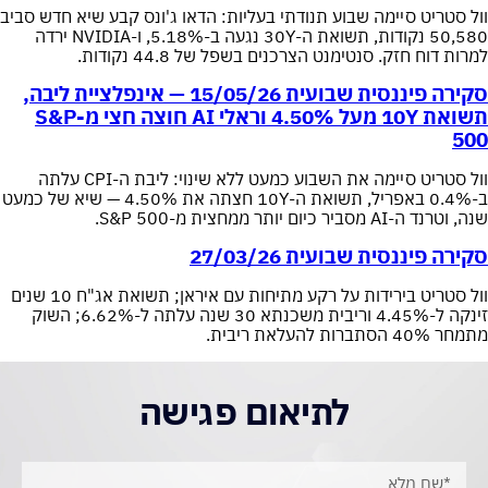
וול סטריט סיימה שבוע תנודתי בעליות: הדאו ג'ונס קבע שיא חדש סביב
50,580 נקודות, תשואת ה-30Y נגעה ב-5.18%, ו-NVIDIA ירדה
למרות דוח חזק. סנטימנט הצרכנים בשפל של 44.8 נקודות.
סקירה פיננסית שבועית 15/05/26 — אינפלציית ליבה,
תשואת 10Y מעל 4.50% וראלי AI חוצה חצי מ-S&P
500
וול סטריט סיימה את השבוע כמעט ללא שינוי: ליבת ה-CPI עלתה
ב-0.4% באפריל, תשואת ה-10Y חצתה את 4.50% — שיא של כמעט
שנה, וטרנד ה-AI מסביר כיום יותר ממחצית מ-S&P 500.
סקירה פיננסית שבועית 27/03/26
וול סטריט בירידות על רקע מתיחות עם איראן; תשואת אג"ח 10 שנים
זינקה ל-4.45% וריבית משכנתא 30 שנה עלתה ל-6.62%; השוק
מתמחר 40% הסתברות להעלאת ריבית.
לתיאום פגישה