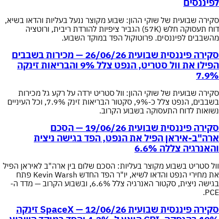
לפיננסים
סקירה שבועית של שוקי ההון: שבוע מקוצר ננעל בעליות והדאו בשיא,
דוח תעסוקה חלש (57K) הגביר ציפיות להורדת ריבית, ורוטציה
מהשבבים לפיננסים. פרוטוקול הפד במוקד השבוע.
סקירה פיננסית שבועית 26/06/26 — מכירות בשבבים
הפילו את וול סטריט, הנפט צלל 9% והבריאות זינקה
7.9%
סקירה שבועית של שוקי ההון: וול סטריט ירדה על רקע גל מכירות
בשבבים, הנפט צלל כ-9%, סקטור הבריאות זינק 7.9%, וכל העיניים
נשואות לדוח התעסוקה בשבוע הקרוב.
סקירה פיננסית שבועית 19/06/26 — הסכם
ארה"ב-איראן הפיל את הנפט, הפד בגישה ניצית
והאנרגיה צללה 6.6%
וול סטריט בשבוע מקוצר בעליות: הסכם שלום בין ארה"ב לאיראן הפיל
את מחירי הנפט והדאו לשיא, יו"ר הפד החדש Kevin Warsh פתח
בגישה ניצית, סקטור האנרגיה צלל 6.6%, ובשבוע הקרוב — מדד ה-
PCE.
סקירה פיננסית שבועית 12/06/26 — SpaceX זינקה