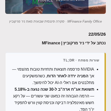
MFinance Family Office · סקירה פיננסית שבועית מאת ניר מרקוביץ
22/05/26
נכתב על ידי ניר מרקוביץ | MFinance
שורות מפתח · TL;DR
NVIDIA פרסמה תוצאות ותחזיות טובות מהצפוי —
אך
המניה ירדה לאחר הדוח
, כשהמשקיעים
מתלבטים אם ראלי ה-AI יכול להימשך.
תשואת אג"ח ארה"ב ל-30 שנה נגעה ב-5.18%
— הרמה הגבוהה זה כמעט שני עשורים — על רקע
חשש מאינפלציה דביקה וכניסת קווין וורש לתפקיד
יו"ר הפד.