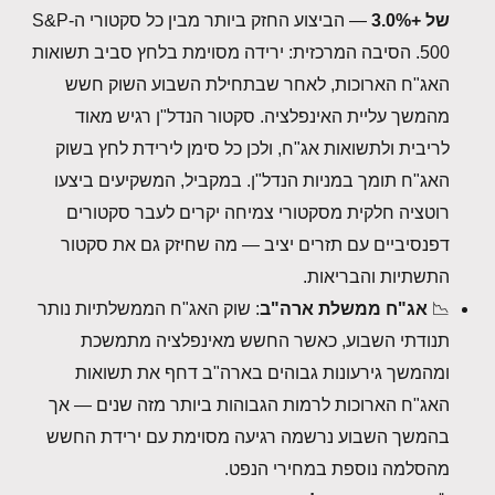
של +3.0%
— הביצוע החזק ביותר מבין כל סקטורי ה-S&P
500. הסיבה המרכזית: ירידה מסוימת בלחץ סביב תשואות
האג"ח הארוכות, לאחר שבתחילת השבוע השוק חשש
מהמשך עליית האינפלציה. סקטור הנדל"ן רגיש מאוד
לריבית ולתשואות אג"ח, ולכן כל סימן לירידת לחץ בשוק
האג"ח תומך במניות הנדל"ן. במקביל, המשקיעים ביצעו
רוטציה חלקית מסקטורי צמיחה יקרים לעבר סקטורים
דפנסיביים עם תזרים יציב — מה שחיזק גם את סקטור
התשתיות והבריאות.
📉
אג"ח ממשלת ארה"ב
: שוק האג"ח הממשלתיות נותר
תנודתי השבוע, כאשר החשש מאינפלציה מתמשכת
ומהמשך גירעונות גבוהים בארה"ב דחף את תשואות
האג"ח הארוכות לרמות הגבוהות ביותר מזה שנים — אך
בהמשך השבוע נרשמה רגיעה מסוימת עם ירידת החשש
מהסלמה נוספת במחירי הנפט.