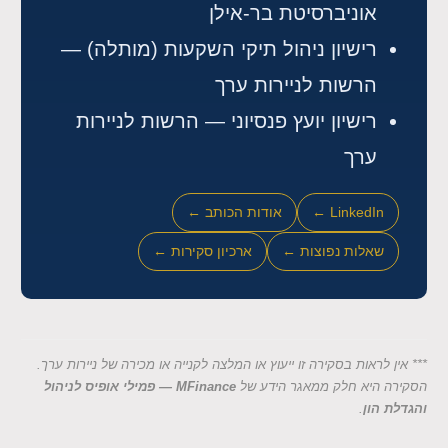
אוניברסיטת בר-אילן
רישיון ניהול תיקי השקעות (מותלה) —
הרשות לניירות ערך
רישיון יועץ פנסיוני — הרשות לניירות
ערך
LinkedIn ←
אודות הכותב ←
שאלות נפוצות ←
ארכיון סקירות ←
*** אין לראות בסקירה זו ייעוץ או המלצה לקנייה או מכירה של ניירות ערך.
הסקירה היא חלק ממאגר הידע של
MFinance — פמילי אופיס לניהול
והגדלת הון
.