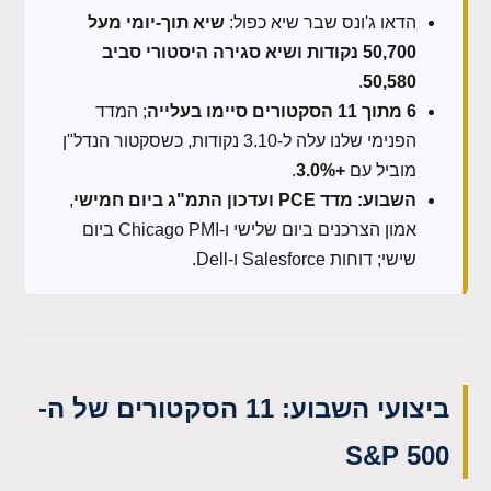
הדאו ג'ונס שבר שיא כפול:
שיא תוך-יומי מעל
50,700 נקודות ושיא סגירה היסטורי סביב
.
50,580
6 מתוך 11 הסקטורים סיימו בעלייה
; המדד
הפנימי שלנו עלה ל-3.10 נקודות, כשסקטור הנדל"ן
מוביל עם
+3.0%
.
השבוע: מדד PCE ועדכון התמ"ג ביום חמישי
,
אמון הצרכנים ביום שלישי ו-Chicago PMI ביום
שישי; דוחות Salesforce ו-Dell.
ביצועי השבוע: 11 הסקטורים של ה-
S&P 500