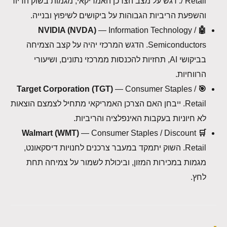
/ Retail. דגש על מצב הצרכן האמריקאי, מגמות בשוק הדיור
והשפעת הריביות הגבוהות על ביקושים לשיפוץ ובנייה.
— Information Technology /
🤖 NVIDIA (NVDA)
Semiconductors. הדגש המרכזי יהיה על קצב הצמיחה
בביקושי AI, תחזיות להכנסות ממרכזי נתונים, ושיעורי
הרווחיות.
— Consumer Staples /
🎯 Target Corporation (TGT)
Retail. ייבחן האם הצרכן האמריקאי מתחיל לצמצם הוצאות
לא חיוניות בעקבות האינפלציה והריביות.
— Consumer Staples / Discount
🛒 Walmart (WMT)
Retail. השוק יתמקד במעבר צרכנים לחנויות דיסקאונט,
מגמות במכירות המזון, וביכולת לשמור על צמיחה תחת
לחץ.