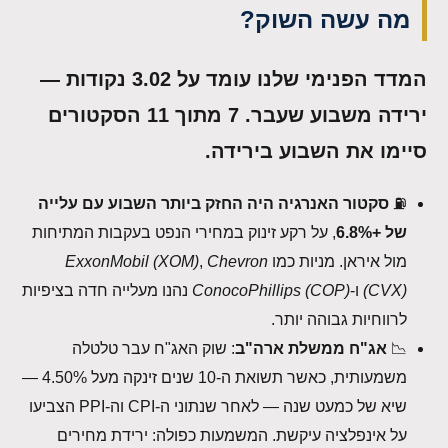
מה עשה השוק?
המדד הפנימי שלנו עומד על 3.02 נקודות —
ירידה משבוע שעבר. 7 מתוך 11 הסקטורים
סיימו את השבוע בירידה.
⛽
סקטור האנרגיה היה החזק ביותר השבוע עם עלייה
של +6.8%
, על רקע זינוק במחירי הנפט בעקבות המתיחות
מול איראן. מניות כמו
Chevron
,
ExxonMobil (XOM)
(CVX)
ו-
ConocoPhillips (COP)
נהנו מעלייה חדה בציפיות
לרווחיות גבוהה יותר.
📉
אג"ח ממשלת ארה"ב
: שוק האג"ח עבר טלטלה
משמעותית, כאשר תשואת ה-10 שנים זינקה מעל 4.50% —
שיא של כמעט שנה — לאחר שנתוני ה-CPI וה-PPI הצביעו
על אינפלציה עיקשת. המשמעות כפולה: ירידת מחירים