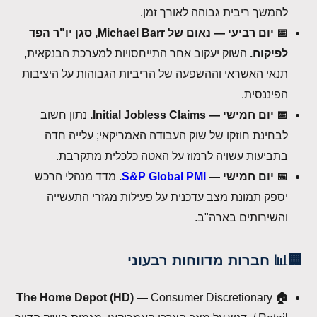
להמשך ריבית גבוהה לאורך זמן.
📅 יום רביעי — נאום של Michael Barr, סגן יו"ר הפד
לפיקוח.
השוק יעקוב אחר התייחסויות למערכת הבנקאית,
תנאי האשראי וההשפעה של הריביות הגבוהות על היציבות
הפיננסית.
📅 יום חמישי — Initial Jobless Claims.
נתון חשוב
לבחינת חוזקו של שוק העבודה האמריקאי; עלייה חדה
בתביעות עשויה לרמוז על האטה כלכלית מתקרבת.
📅 יום חמישי —
S&P Global PMI
.
מדד מנהלי הרכש
יספק תמונת מצב עדכנית על פעילות מגזרי התעשייה
והשירותים בארה"ב.
🏢📊 חברות מדווחות רבעוני
— Consumer Discretionary
🏠 The Home Depot (HD)