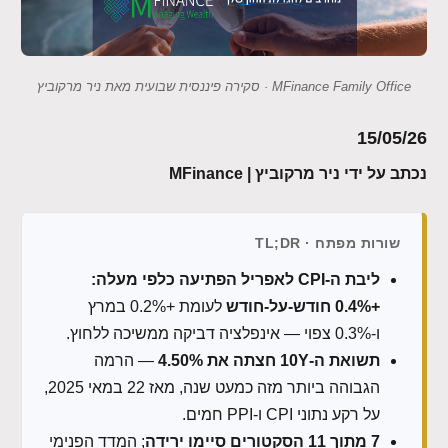
MFinance Family Office · סקירה פיננסית שבועית מאת ניר מרקוביץ
15/05/26
נכתב על ידי ניר מרקוביץ | MFinance
שורות מפתח · TL;DR
ליבת ה-CPI לאפריל הפתיעה כלפי מעלה:
+0.4% חודש-על-חודש
לעומת +0.2% במרץ
ו-0.3% צפוי — אינפלציה דביקה ממשיכה ללחוץ.
תשואת ה-10Y חצתה את 4.50%
— הרמה
הגבוהה ביותר מזה כמעט שנה, מאז 22 במאי 2025,
על רקע נתוני CPI ו-PPI חמים.
7 מתוך 11 הסקטורים סיימו ירידה
; המדד הפנימי