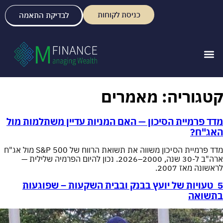
כניסת לקוחות
לבדיקת התאמה
קטגוריה:
מאמרים
מדד פרמיית הסיכון — האם המניות עדיין משתלמות מול
האג"ח?
מדד פרמיית הסיכון משווה את תשואת הרווח של S&P 500 מול אג"ח
ארה"ב ל-30 שנה, 2000–2026. נכון להיום הפרמיה שלילית —
לראשונה מאז 2007.
5 טעויות של יועץ בבנק ובבית השקעות – שפוגעות
בתשואה