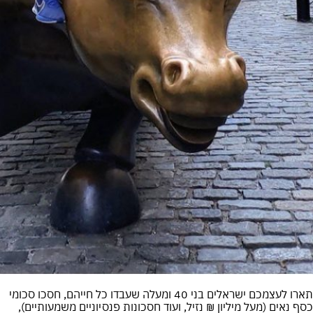
תארו לעצמכם ישראלים בני 40 ומעלה שעבדו כל חייהם, חסכו סכומי
כסף נאים (מעל מיליון ₪ נזיל, ועוד חסכונות פנסיוניים משמעותיים),