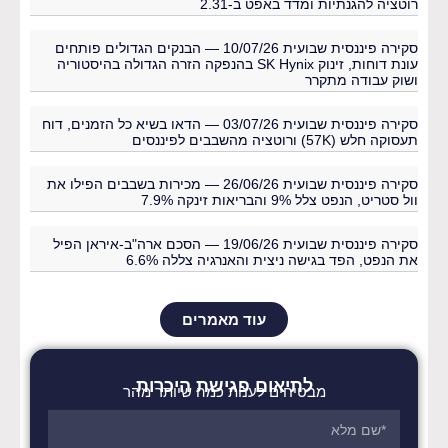
רוטציה להגנתיות ומדד באפט ב-2.31
סקירה פיננסית שבועית 10/07/26 — הבנקים הגדולים פותחים
עונת דוחות, זינוק SK Hynix בהנפקה הזרה הגדולה בהיסטוריה
ושוק עבודה מתקרר
סקירה פיננסית שבועית 03/07/26 — הדאו בשיא כל הזמנים, דוח
תעסוקה חלש (57K) ורוטציה מהשבבים לפיננסים
סקירה פיננסית שבועית 26/06/26 — מכירות בשבבים הפילו את
וול סטריט, הנפט צלל 9% והבריאות זינקה 7.9%
סקירה פיננסית שבועית 19/06/26 — הסכם ארה"ב-איראן הפיל
את הנפט, הפד בגישה ניצית והאנרגיה צללה 6.6%
עוד מאמרים
לתיאום פגישת היכרות
מבטיחים לענות כמה שיותר מהר