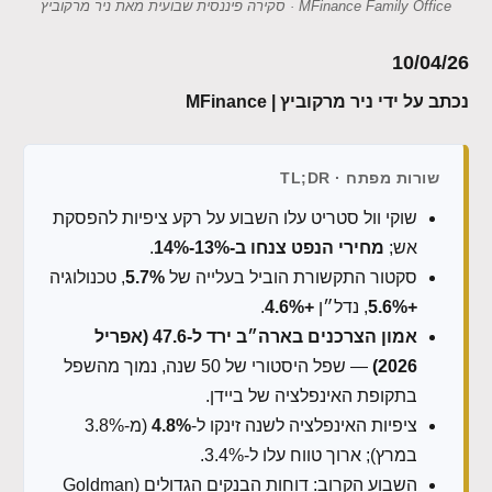
MFinance Family Office · סקירה פיננסית שבועית מאת ניר מרקוביץ
10/04/26
נכתב על ידי ניר מרקוביץ | MFinance
שורות מפתח · TL;DR
שוקי וול סטריט עלו השבוע על רקע ציפיות להפסקת
אש;
מחירי הנפט צנחו ב-13%-14%
.
סקטור התקשורת הוביל בעלייה של
5.7%
, טכנולוגיה
+5.6%
, נדל״ן
+4.6%
.
אמון הצרכנים בארה״ב ירד ל-47.6 (אפריל
2026)
— שפל היסטורי של 50 שנה, נמוך מהשפל
בתקופת האינפלציה של ביידן.
ציפיות האינפלציה לשנה זינקו ל-
4.8%
(מ-3.8%
במרץ); ארוך טווח עלו ל-3.4%.
השבוע הקרוב: דוחות הבנקים הגדולים (Goldman