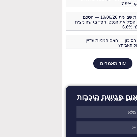
7.9
סקירה פיננסית שבועית 19/06/26 — הסכם
הפיל את הנפט, הפד בגישה ניצית
6.6
סיכון — האם המניות עדיין
ל האג"ח?
עוד מאמרים
ום פגישת היכרות
יחים לענות כמה שיותר מהר