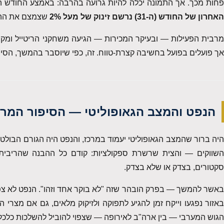
חות מכך. אך התמונה יכלה להיות גרועה בהרבה: באמצע החודש השוק כב
האחרון של החודש (ה-31) נרשם זינוק של מעל 2%
שצמצם את ההפסד
מרבית הפעילות — ובעיקר המכירות — הגיעה משחקני הריטייל ומקר
אך פועלים בפועל בחשיבה קצרת-טווח. זה, כפי שיוסבר בהמשך, הסי
הנפט והמצב הגאופוליטי — הסיפור המרכ
יה ברור שהמצב הגאופוליטי יעמוד במרכז, והנפט היה הגורם הבולט 
השווקים — והצית שרשרת ספקולציות: קודם כל ההבנה שהריבית 
סקטורים, בצדק או שלא בצדק.
באשר להמשך — בפרק הובהר שזה "לא בוקר אחד וזהו". הנפט לא צפו
באזור נפגעו וייקח זמן להגיע לתפוקה ולזיקוק מלאים, גם אם מצרי ה
הגוש המערבי — בין ארה"ב לאירופה — שצפוי להוביל להשלכות כלכל