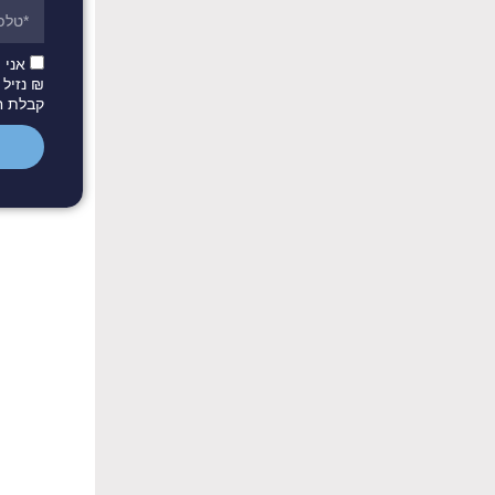
₪ נזיל 
קבלת חו