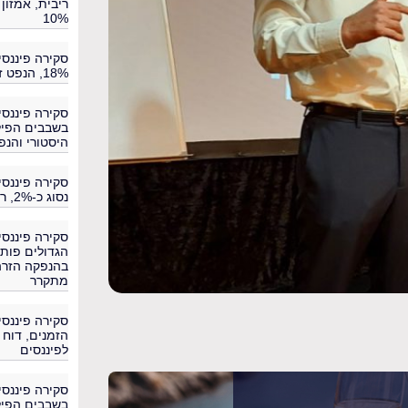
10%
18%, הנפט זינק 9.6% ותשואות האג"ח בשיא
בשבבים הפילו
היסטורי והנפט ז
נסוג כ-2%, רוטציה להגנתיות ומדד באפט ב-2.31
בהנפקה הזרה 
מתקרר
לפיננסים