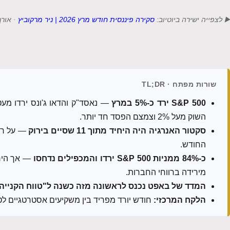
▶️ לצפייה ישירה ביוטיוב:
סקירה פיננסית חודש מרץ 2026 | ניר מרקוביץ
· אורך הפ
שורות מפתח · TL;DR
S&P 500 ירד כ-5% במרץ
— נאסד"ק והדאו ג'ונס ירדו מע
השוק מעל 2% וצמצם הפסד חד יותר.
סקטור האנרגיה היה היחיד מתוך 11 שסיים בירוק
— על רקע
החודש.
כ-84% ממניות S&P 500 ירדו והמכפילים נדחסו
— אך הירי
מירידה ברווחי החברות.
המדד של באפט נכנס לראשונה מזה כשנה ל"טווח הקנייה
הלקח המרכזי:
חודש יורד מפריד בין משקיעים אסטרטגיים לטו