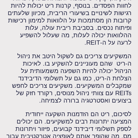
לחוות הפסדים. בנוסף, קרנות ריט יכולות להיות
רגישות לשינויים בשיעורי הריבית, מכיוון שלעתים
קרובות הן מסתמכות על הלוואות למימון רכישות
ופיתוח נכסים. בסביבת ריבית עולה, עלות
ההלוואות יכולה לעלות, מה שעלול להשפיע
לרעה על ה-REIT.
המשקיעים צריכים גם לשקול היטב את ניהול
ה-ריט שהם מעוניינים להשקיע בו. לאיכות
הניהול יכולה להיות השפעה משמעותית על
הצלחת ה-ריט, כמו גם על תשלומי הדיבידנד
שמקבלים המשקיעים. משקיעים צריכים לחפש
REITs עם צוותי ניהול מנוסים, רקורד חזק של
ביצועים ואסטרטגיה ברורה לצמיחה.
לסיכום, ריט הם הזדמנות השקעה ייחודית
המציעה יתרונות רבים למשקיעים. הם יכולים
לספק תשלומי דיבידנד קבועים, פיזור ויתרונות
מס, מה שהופך אותם לאופציה אטרקטיבית עבור