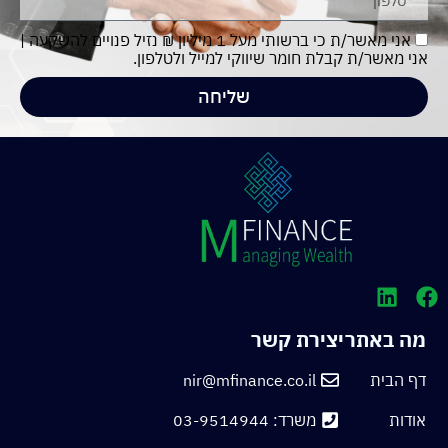
אני מאשר/ת כי ברשותי מעל 1 מיליון ₪ נזיל פנויים להשקעה |
אני מאשר/ת קבלת חומר שיווקי למייל ולטלפון.
שליחה
מה באתר
יצירת קשר
דף הבית
nir@mfinance.co.il
אודות
משרד: 03-9514944