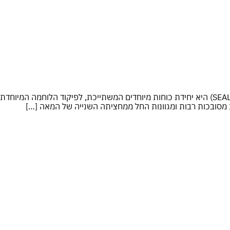
היכולת המרכזית של לוחם קומנדו שליטה בהלך הרוח (mindset) אריות הים ( The United States Navy Sea, Air and Land; בראשי תיבות SEAL) היא יחידת כוחות מיוחדים המשתייכת, לפיקוד הלוחמה המיוחדת
ת מסובכות רבות ומגוונות החל ממחציתה השנייה של המאה […]