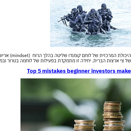
של צי ארצות הברית. יחידה זו מתמקדת בפעילות של לוחמה בטרור ובמש
Top 5 mistakes beginner investors make