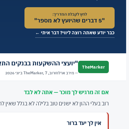
לחץ לקבלת המדריך:
"5 דברים שהיועץ לא מספר"
כבר יודע שאתה רוצה ליווי? דבר איתי ←
"יועצי ההשקעות בבנקים התאיי
TheMarker
— מירב ארלוזורוב, TheMarker, 7 ביוני 2026
אם זה מרגיש לך מוכר — אתה לא לבד
רוב בעלי ההון לא ישנים טוב בלילה לא בגלל שאין
אין לך יעד ברור